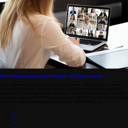
Bisnis Telekomunikasi yang Meningkat di Tengah Pandemi
Bisnis Telekomunikasi yang Meningkat di Tengah Pandemi – Hampir dua tahun, pandemi
Covid melanda Indonesia. Akibat virus tersebut, beberapa industri di tanah air mengalami
kelumpuhan. Berbeda dengan industri yang lainnya, industri telekomunikasi justru mengalami
peningkatan yang sangat baik. Berdasarkan dengan data rilisan BPS atau Badan Pusat Statistik,
sektor telekomunikasi mengalami peningkatan sebesar 10,9% di tahun […]
1
2
3
next