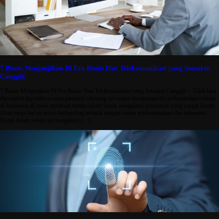
7 Bisnis Menjanjikan Di Era Bisnis Dan Telekomunikasi yang Semakin
Canggih
7 Bisnis Menjanjikan Di Era Bisnis Dan Telekomunikasi yang Semakin Canggih – Tidak bisa
dipungkiri lagi bahwa masa pandemi sekarang ini sangat mempengaruhi perkembangan bisnis
di Indonesia di mana membuat semua sektor bisnis mengalami penurunan yang sangat drastis.
Akan tetapi hal ini justru berbanding terbalik dengan sektor telekomunikasi dan informasi.
Bisnis dalam sektor ini mengalami […]