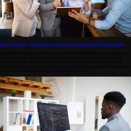
Inilah Manfaat Menggunakan Teknologi Komunikasi di Bidang Bisnis
Inilah Manfaat Menggunakan Teknologi Komunikasi di Bidang Bisnis – Teknologi informasi
masa kini memang sudah berkembang dengan sangat pesat. Bahkan ada banya perubahan-
perubahan yang bisa kita dapatkan di setiap harinya. Setiap waktu akan ditemukan cukup
banyak hal-hal baru yang akan memudahkan banyak orang untuk melakukan berbagai aktivitas
khusysnya dalam dunia bisnis yang akan dijalankan nantinya. […]