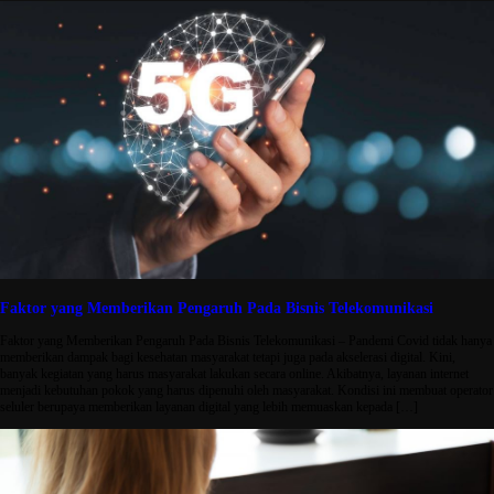
Faktor yang Memberikan Pengaruh Pada Bisnis Telekomunikasi
Faktor yang Memberikan Pengaruh Pada Bisnis Telekomunikasi – Pandemi Covid tidak hanya
memberikan dampak bagi kesehatan masyarakat tetapi juga pada akselerasi digital. Kini,
banyak kegiatan yang harus masyarakat lakukan secara online. Akibatnya, layanan internet
menjadi kebutuhan pokok yang harus dipenuhi oleh masyarakat. Kondisi ini membuat operator
seluler berupaya memberikan layanan digital yang lebih memuaskan kepada […]