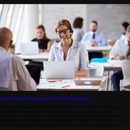
Analisa yang Mempengaruhi Bisnis Telekomunikasi
Analisa yang Mempengaruhi Bisnis Telekomunikasi – Banyak industri di tanah air yang
terpukul akibat pandemi Covid 19 saat ini. Dari semua industri yang ada, industri
telekomunikasi tidak mendapatkan dampaknya. Bisnis telekomunikasi justri mengalami
peningkatan dan pertumbuhan yang cukup signifikan. Pada kuartal II di tahun 2020, industri
telekomunikasi mengalami peningkatan sebesar 10,9%. Data tersebut didapatkan dari […]