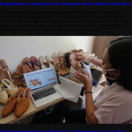
Pengaplikasian Teknologi Untuk Memajukan Bisnis Menjadi Lebih Baik
Pengaplikasian Teknologi Untuk Memajukan Bisnis Menjadi Lebih Baik – Kehadiran
teknologi di dalam kehidupan manusia, tentu saja akan membawa berbagai perubahan yang
sangat besar dalam berbagai macam kegiatan manusia khususnya dalam bidang bisnis. Tidak
hanya bisnis yang berskala besar, bisnis yang berskala kecil juga bisa berkembang dengan
menggunakan teknologi. Teknologi akan bisa memberikan manfaat yang […]
5 Peranan Perkembangan Teknologi dan Telekomunikasi Untuk Bisnis