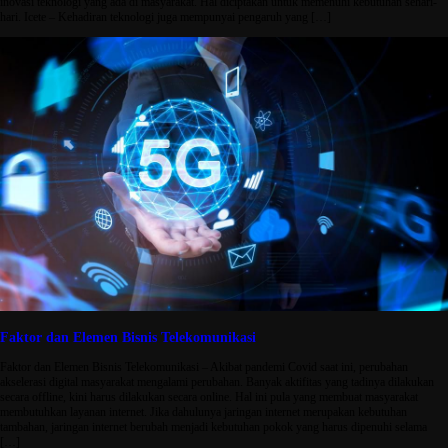
inovasi teknologi yang ada di masyarakat. Hal diciptakan untuk memenuhi kebutuhan sehari-
hari. Icete – Kehadiran teknologi juga mempunyai pengaruh yang […]
Faktor dan Elemen Bisnis Telekomunikasi
Faktor dan Elemen Bisnis Telekomunikasi – Akibat pandemi Covid saat ini, perubahan
akselerasi digital masyarakat mengalami perubahan. Banyak aktifitas yang tadinya dilakukan
secara offline, kini harus dilakukan secara online. Hal ini pula yang membuat masyarakat
membutuhkan layanan internet. Jika dahulunya jaringan internet merupakan kebutuhan
tambahan, jaringan internet berubah menjadi kebutuhan pokok yang harus dipenuhi selama
[…]