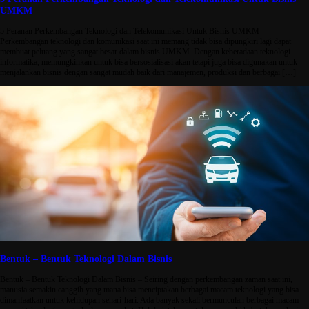
UMKM
5 Peranan Perkembangan Teknologi dan Telekomunikasi Untuk Bisnis UMKM –
Perkembangan teknologi dan komunikasi saat ini memang tidak bisa dipungkiri lagi dapat
membuat peluang yang sangat besar dalam bisnis UMKM. Dengan keberadaan teknologi
informatika, memungkinkan untuk bisa bersosialisasi akan tetapi juga bisa digunakan untuk
menjalankan bisnis dengan sangat mudah baik dari manajemen, produksi dan berbagai […]
Bentuk – Bentuk Teknologi Dalam Bisnis
Bentuk – Bentuk Teknologi Dalam Bisnis – Seiring dengan perkembangan zaman saat ini,
manusia semakin canggih yang mana bisa menciptakan berbagai macam teknologi yang bisa
dimanfaatkan untuk kehidupan sehari-hari. Ada banyak sekali bermunculan berbagai macam