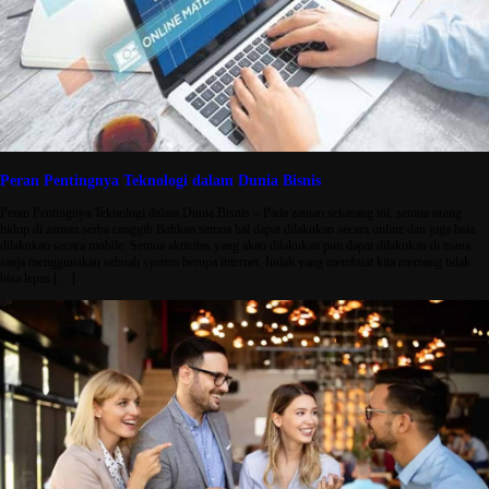
Peran Pentingnya Teknologi dalam Dunia Bisnis
Peran Pentingnya Teknologi dalam Dunia Bisnis – Pada zaman sekarang ini, semua orang
hidup di zaman serba canggih Bahkan semua hal dapat dilakukan secara online dan juga bsia
dilakukan secara mobile. Semua aktivitas yang akan dilakukan pun dapat dilakukan di mana
sasja menggunakan sebuah system berupa internet. Inilah yang membuat kita memang tidak
bisa lepas […]