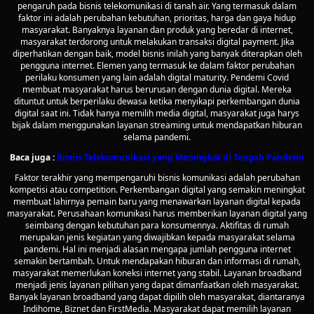
pengaruh pada bisnis telekomunikasi di tanah air. Yang termasuk dalam
faktor ini adalah perubahan kebutuhan, prioritas, harga dan gaya hidup
masyarakat. Banyaknya layanan dan produk yang beredar di internet,
masyarakat terdorong untuk melakukan transaksi digital payment. Jika
diperhatikan dengan baik, model bisnis inilah yang banyak diterapkan oleh
pengguna internet. Elemen yang termasuk ke dalam faktor perubahan
perilaku konsumen yang lain adalah digital maturity. Pendemi Covid
membuat masyarakat harus berurusan dengan dunia digital. Mereka
dituntut untuk berperilaku dewasa ketika menyikapi perkembangan dunia
digital saat ini. Tidak hanya memilih media digital, masyarakat juga harys
bijak dalam menggunakan layanan streaming untuk mendapatkan hiburan
selama pandemi.
Baca juga :
Bisnis Telekomunikasi yang Meningkat di Tengah Pandemi
Faktor terakhir yang mempengaruhi bisnis komunikasi adalah perubahan
kompetisi atau competition. Perkembangan digital yang semakin meningkat
membuat lahirnya pemain baru yang menawarkan layanan digital kepada
masyarakat. Perusahaan komunikasi harus memberikan layanan digital yang
seimbang dengan kebutuhan para konsumennya. Aktifitas di rumah
merupakan jenis kegiatan yang diwajibkan kepada masyarakat selama
pandemi. Hal ini menjadi alasan mengapa jumlah pengguna internet
semakin bertambah. Untuk mendapakan hiburan dan informasi di rumah,
masyarakat memerlukan koneksi internet yang stabil. Layanan broadband
menjadi jenis layanan pilihan yang dapat dimanfaatkan oleh masyarakat.
Banyak layanan broadband yang dapat dipilih oleh masyarakat, diantaranya
Indihome, Biznet dan FirstMedia. Masyarakat dapat memilih layanan