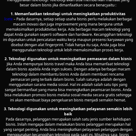
besar dalam bisnis jika dimanfaatkan secara benar,yaitu :
1. Memanfaatkan teknologi untuk meningkatkan produktivitas
Icete
– Pada dasarnya, setiap setiap usaha bisnis perlu melakukan berbagai
macam inovasi dan juga improvement yang mana berguna untuk
memaksimalkan produktivitas kerja. Ada berbagai macam teknologi yang
dapat Anda gunakan seperti software dan hardware. Kecanggihan teknologi
ini digunakan untuk pencatatan waktu kerja maupun presensi karyawan yang
disebut dengan alat fingerprint. Tidak hanya itu saja, Anda juga bisa
menggunakan teknologi untuk lebih memaksimalkan proses kerja.
2. Teknologi digunakan untuk meningkatkan pemasaran dalam bisnis
Jika Anda mempunyai bisnis travel maka Anda bisa memanfaat teknologi
dalam bisnis apabila Anda ingin sukses. Dengan adanya berbagai macam
teknologi dalam membantu bisnis Anda dalam membuat rencama
pemasaran yang terbaik dalam bisnis. Salah satunya adalah dengan
menggunakan sarana media sosial. Hal ini adalah salah satu tips yang
sangat bermanfaat yang mana bisa meningkatkan peamsaran bisnis. Anda
bisa melakukan promosi bisnis melalui sosial media secara gratis sehingga
ini akan membuat biaya pengeluaran bisnis menjadi semakin hemat.
3. Teknologi digunakan untuk meningkatkan pelayanan semakin lebih
baik
Pada dasarnya, pelanggan merupakan salah satu jenis sumber kehidupan
bisnis. Inilah mengapa dalam melakukan bisnis pelanggan merupakan hal
yang sangat penting. Anda bisa meningkatkan pelayanan pelanggan dengan
menggunakan kecanggihan teknologi pada saat ini. Misalnya saja, bisnis