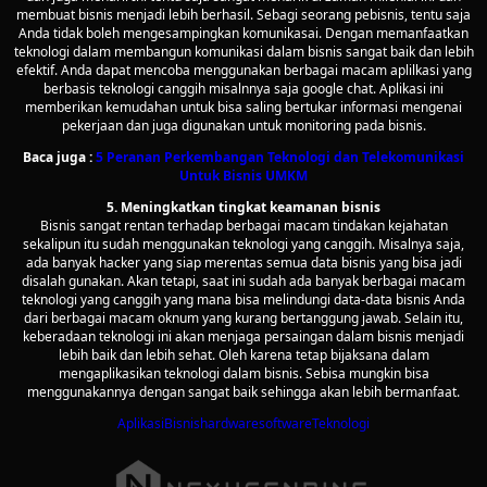
membuat bisnis menjadi lebih berhasil. Sebagi seorang pebisnis, tentu saja
Anda tidak boleh mengesampingkan komunikasai. Dengan memanfaatkan
teknologi dalam membangun komunikasi dalam bisnis sangat baik dan lebih
efektif. Anda dapat mencoba menggunakan berbagai macam aplilkasi yang
berbasis teknologi canggih misalnnya saja google chat. Aplikasi ini
memberikan kemudahan untuk bisa saling bertukar informasi mengenai
pekerjaan dan juga digunakan untuk monitoring pada bisnis.
Baca juga :
5 Peranan Perkembangan Teknologi dan Telekomunikasi
Untuk Bisnis UMKM
5. Meningkatkan tingkat keamanan bisnis
Bisnis sangat rentan terhadap berbagai macam tindakan kejahatan
sekalipun itu sudah menggunakan teknologi yang canggih. Misalnya saja,
ada banyak hacker yang siap merentas semua data bisnis yang bisa jadi
disalah gunakan. Akan tetapi, saat ini sudah ada banyak berbagai macam
teknologi yang canggih yang mana bisa melindungi data-data bisnis Anda
dari berbagai macam oknum yang kurang bertanggung jawab. Selain itu,
keberadaan teknologi ini akan menjaga persaingan dalam bisnis menjadi
lebih baik dan lebih sehat. Oleh karena tetap bijaksana dalam
mengaplikasikan teknologi dalam bisnis. Sebisa mungkin bisa
menggunakannya dengan sangat baik sehingga akan lebih bermanfaat.
Aplikasi
Bisnis
hardware
software
Teknologi