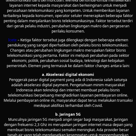
telekomunikasi baru bermunculan. Mereka berlomba-lomba menawarkan
layanan internet kepada masyarakat dan berkeinginan untuk menjadi
perusahaan telekomunikasi yang kompeten. Untuk memberikan layanan
terbaiknya kepada konsumen, operator seluler menerapkan beberapa faktor
penting dalam menjalankan bisnis telekomunikasinya. Faktor tersebut terdiri
dari gerak pelaku industri, perubahan lingkungan makro dan pergeseran
perilaku konsumen.
Icete
– Ketiga faktor tersebut juga dilengkapi dengan beberapa elemen
pendukung yang sangat diperhatikan oleh pelaku bisnis telekomunikasi.
Changes atau perubahan lingkungan makro merupakan faktor bisnis
telekomunikasi yang pertama. Faktor ini meliputi perubahan pada sektor
ekonomi, politik, perubahan sosial budaya, teknologi dan kebijakan
pemerintah. Elemen yang termasuk ke dalam faktor changes antara lain:
a. Akselerasi digital ekonomi
Penggerak pasar digital payment yang ada di Indonesia salah satunya
adalah akselerasi digital payment. Pengetahuan minim masyarakat
Indonesia akan teknologi dan internet membuat pelaku bisnis
telekomunikasi berpeluang menghadirkan layanan pembayaran online.
Melalui pembayaran online ini, masyarakat dapat terus melakukan transaksi
meskipun aktifitas terhambat oleh Covid.
b. Jaringan 5G
Munculnya jaringan 5G menjadi angin segar bagi masyarakat. Jaringan
dengan frekuensi 2,3 Ghz ini merupakan jaringan internet masa depan yang
membuat bisnis telekomunikasi semakin meningkat. Ada provider besar
tanah air yang telah mendapatkan kesempatan untuk mengembangkan