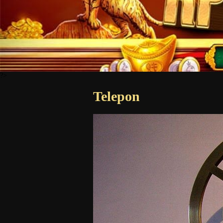
?>
Telepon