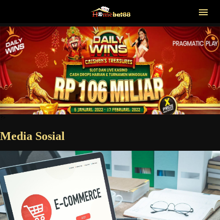
?>
Media Sosial