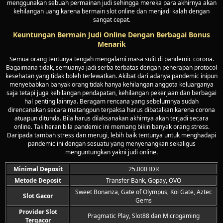
menggunakan sebuah permainan judi sehingga mereka para akhirnya akan
kehilangan uang karena bermain slot online dan menjadi kalah dengan
sangat cepat.
Keuntungan Bermain Judi Online Dengan Berbagai Bonus
Menarik
Semua orang tentunya tengah mengalami masa sulit di pandemic corona.
Bagaimana tidak, semuanya jadi serba terbatas dengan penerapan protocol
kesehatan yang tidak boleh terlewatkan. Akibat dari adanya pandemic inipun
menyebabkan banyak orang tidak hanya kehilangan anggota keluarganya
saja tetapi juga kehilangan pendapatan, kehilangan pekerjaan dan berbagai
hal penting lainnya. Beragam rencana yang sebelumnya sudah
direncanakan secara matangpun terpaksa harus dibatalkan karena corona
atuapun ditunda. Bila harus dilaksanakan akhirnya akan terjadi secara
online. Tak heran bila pandemic ini memang bikin banyak orang stress.
Daripada tambah stress dan merugi, lebih baik tentunya untuk menghadapi
pandemic ini dengan sesuatu yang menyenangkan sekaligus
menguntungkan yakni judi online.
Minimal Deposit
25.000 IDR
Metode Deposit
Transfer Bank, Gopay, OVO
Sweet Bonanza, Gate of Olympus, Koi Gate, Aztec
Slot Gacor
Gems
Provider Slot
Pragmatic Play, Slot88 dan Microgaming
Tergacor