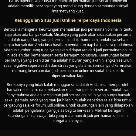
harus dipenuhi agar bisa memainkan permainan judi secara online ini
adalah memiliki perangkat yang mendukung dengan sambungan sinyal
internet yang kuat.
Keunggulan Situs Judi Online Terpercaya Indonesia
Berbicara mengenai keuntungan memainkan judi permainan online ini tentu
saja akan ada banyak sekali. Misalnya yang pasti akan didaptakan pertama
adalah uang. Uang yang diterima ini tidak main-main jumlahnya sebab
begitu banyak dan Anda bisa hasilkan pendaptan tiap hari secara mudahnya.
Adapun sumber uang tunai yang akan didapatkan dari judi permainan online
ini adalah dari kemenangan serta beragam bonusnya. Keuntungan besar
berikutnya yang akan diterima adalah hiburan yang akan hilangkan seluruh
rasa negative seperti sedih dan stress yang dialami. Semuanya dikarenakan
memang keseruan dari judi permainan online ini sudah tidak perlu
dipertanyakan lagi.
Berikutnya yang tidak kalah menggiurkan adalah Anda bisa memperoleh
banyak relasi baru dan meluaskan relasi yang dimiliki secara mudahnya.
Penyebabnya adalah permainan judi secara online ini yang punya banyak
sekali pemain. Anda yang mau jauh lebih mudah dapatkan relasi bisa untuk
bergabung saja ke forum judi online. Untuk keuntungan lain yang didapatkan
adalah pengalaman yang jelas begitu berkesan. Melihat beragam
keuntungan inilah wajar bila yang mau main di judi permainan online ini
sangatlah banyak.