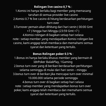
Rolingan live casino 0,7 % :
1.Komisi ini hanya berlaku bagi member yang memasang
taruhan di semua provider live casino
2.Komisi 0.7 % live casino di hitung berdasarkan perhitungan
turn over
3.Turnover pemain akan dihitung dari hari senin ( 00:00 Gmt
+7 ) hingga hari Minggu (23:59 Gmt +7 )
4.Komisi rolingan di bagikan setiap hari selasa
note : setiap member yang mendapatkan Komisi rolingan live
casino, kami anggap telah membaca dan memahami semua
syarat dan ketentuan yang tertulis.
Bonus Rolingan poker 0.3 % :
1.Bonus ini hanya berlaku khusus member yang bermain di
IdnPoker BalakPlay, 1Gaming
2.bonus turn over yang di berikan berdasarkan perhitungan
selama seminggu di mulai dari hari senin – minggu
3.bonus turn over di berikan jika mencapai turn over minimal
10.000.000 selama periode seminggu
4.bonus turn over di bagikan setiap hari selasa
note : setiap member yang mendapatkan bonus turn over
poker, kami anggap telah membaca dan memahami semua
syarat dan ketentuan yang tertulis.